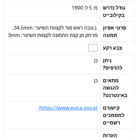
גודל נדרש
מ: 5 ל: 1900
בקילובייט
פרטי אפיון
.(.גובה ראש (עד לקצוות השיער: 34.5mm;
תמונה
מרחק מן קצה התמונה לקצוות השיער: 3mm
צבע רקע
ניתן
כן
להדפיס?
מתאים
כן
להגשה
באינטרנט?
קישורם
https://www.evisa.gov.et/
למסמכים
רשמיים
הערות