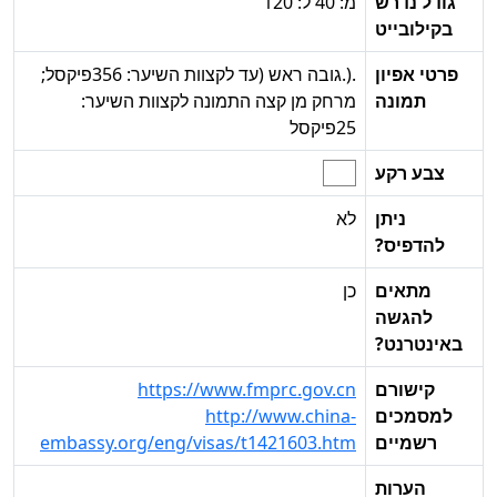
גודל נדרש
מ: 40 ל: 120
בקילובייט
פרטי אפיון
.(.גובה ראש (עד לקצוות השיער: 356פיקסל;
תמונה
מרחק מן קצה התמונה לקצוות השיער:
25פיקסל
צבע רקע
ניתן
לא
להדפיס?
מתאים
כן
להגשה
באינטרנט?
קישורם
https://www.fmprc.gov.cn
למסמכים
http://www.china-
רשמיים
embassy.org/eng/visas/t1421603.htm
הערות